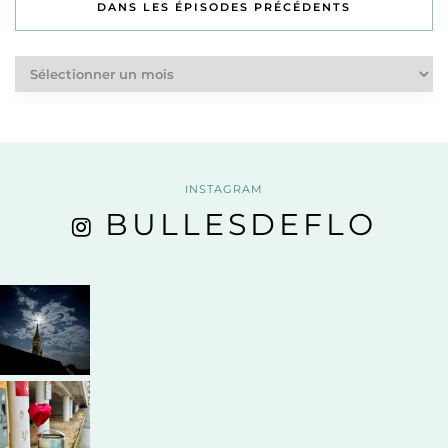
DANS LES ÉPISODES PRÉCÉDENTS
Dans
les
épisodes
précédents
INSTAGRAM
BULLESDEFLO