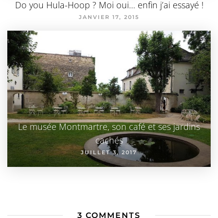
Do you Hula-Hoop ? Moi oui… enfin j’ai essayé !
JANVIER 17, 2015
Le musée Montmartre, son café et ses jardins
cachés
JUILLET 3, 2017
3 COMMENTS