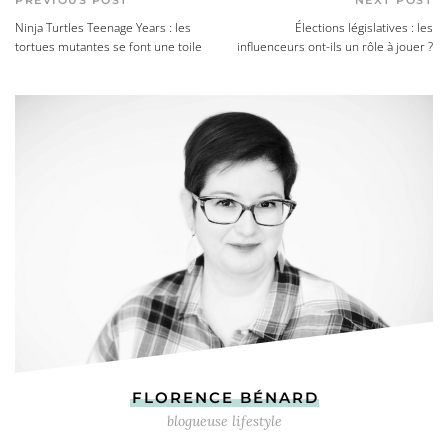
Ninja Turtles Teenage Years : les
Élections législatives : les
tortues mutantes se font une toile
influenceurs ont-ils un rôle à jouer ?
FLORENCE BÉNARD
blogueuse lifestyle