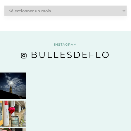
Dans
les
épisodes
précédents
INSTAGRAM
BULLESDEFLO