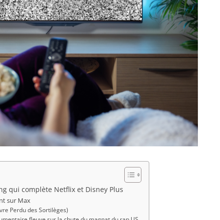
g qui complète Netflix et Disney Plus
ent sur Max
vre Perdu des Sortilèges)
cumentaire fleuve sur la chute du magnat du rap US