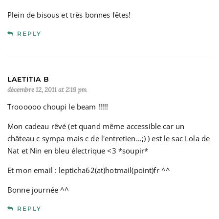
Plein de bisous et très bonnes fêtes!
REPLY
LAETITIA B
décembre 12, 2011 at 2:19 pm
Troooooo choupi le beam !!!!!
Mon cadeau rêvé (et quand même accessible car un
château c sympa mais c de l'entretien…;) ) est le sac Lola de
Nat et Nin en bleu électrique <3 *soupir*
Et mon email : lepticha62(at)hotmail(point)fr ^^
Bonne journée ^^
REPLY