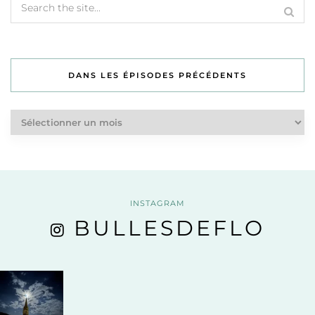
DANS LES ÉPISODES PRÉCÉDENTS
Dans
les
épisodes
précédents
INSTAGRAM
BULLESDEFLO