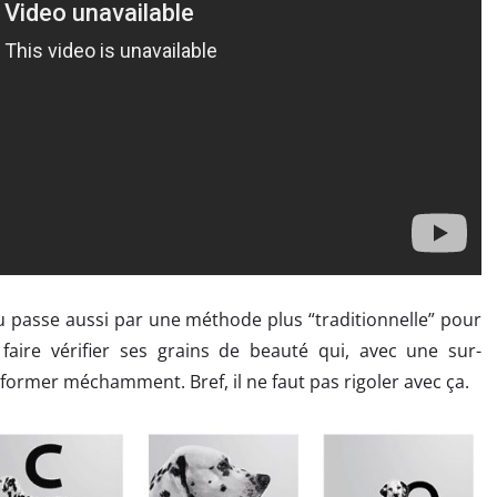
au passe aussi par une méthode plus “traditionnelle” pour
ire vérifier ses grains de beauté qui, avec une sur-
sformer méchamment. Bref, il ne faut pas rigoler avec ça.