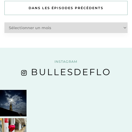
DANS LES ÉPISODES PRÉCÉDENTS
Dans
les
épisodes
précédents
INSTAGRAM
BULLESDEFLO