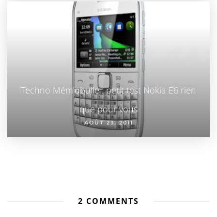
Techno Mém’obulle : petit test Nokia E6 rien
que pour vous
AOÛT 23, 2011
2 COMMENTS