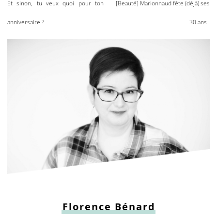
Et sinon, tu veux quoi pour ton
[Beauté] Marionnaud fête (déjà) ses
anniversaire ?
30 ans !
Florence Bénard