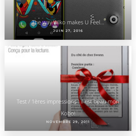
The way Wiko makes U Feel…
JUIN 27, 2016
Test / 1ères impressions : il est beau mon
Kobo!
NOVEMBRE 29, 2011