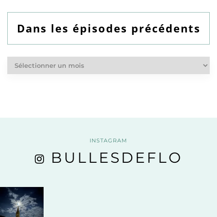
Dans les épisodes précédents
Dans
les
épisodes
précédents
INSTAGRAM
BULLESDEFLO