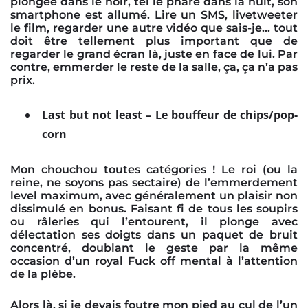
plongée dans le noir, tel le phare dans la nuit, son
smartphone est allumé. Lire un SMS, livetweeter
le film, regarder une autre vidéo que sais-je… tout
doit être tellement plus important que de
regarder le grand écran là, juste en face de lui. Par
contre, emmerder le reste de la salle, ça, ça n’a pas
prix.
Last but not least – Le bouffeur de chips/pop-
corn
Mon chouchou toutes catégories ! Le roi (ou la
reine, ne soyons pas sectaire) de l’emmerdement
level maximum, avec généralement un plaisir non
dissimulé en bonus. Faisant fi de tous les soupirs
ou râleries qui l’entourent, il plonge avec
délectation ses doigts dans un paquet de bruit
concentré, doublant le geste par la même
occasion d’un royal Fuck off mental à l’attention
de la plèbe.
Alors là, si je devais foutre mon pied au cul de l’un