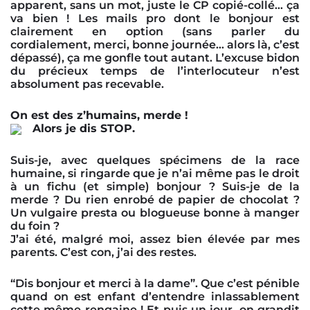
apparent, sans un mot, juste le CP copié-collé… ça
va bien ! Les mails pro dont le bonjour est
clairement en option (sans parler du
cordialement, merci, bonne journée… alors là, c’est
dépassé), ça me gonfle tout autant. L’excuse bidon
du précieux temps de l’interlocuteur n’est
absolument pas recevable.
On est des z’humains, merde !
Alors je dis STOP.
Suis-je, avec quelques spécimens de la race
humaine, si ringarde que je n’ai même pas le droit
à un fichu (et simple) bonjour ? Suis-je de la
merde ? Du rien enrobé de papier de chocolat ?
Un vulgaire presta ou blogueuse bonne à manger
du foin ?
J’ai été, malgré moi, assez bien élevée par mes
parents. C’est con, j’ai des restes.
“Dis bonjour et merci à la dame”. Que c’est pénible
quand on est enfant d’entendre inlassablement
cette même rengaine ! Et puis un jour, on grandit