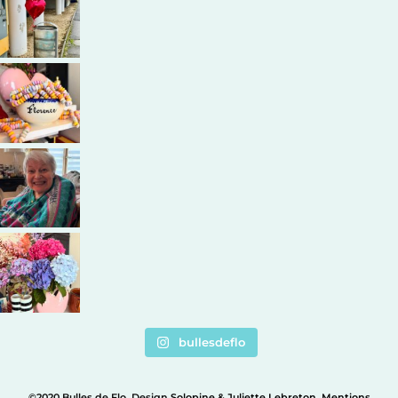
bullesdeflo
©2020 Bulles de Flo. Design
Solopine
&
Juliette Lebreton
.
Mentions