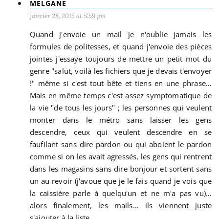
MELGANE
janvier 28, 2015 at 5:59 pm
Quand j'envoie un mail je n'oublie jamais les
formules de politesses, et quand j'envoie des pièces
jointes j'essaye toujours de mettre un petit mot du
genre "salut, voilà les fichiers que je devais t'envoyer
!" même si c'est tout bête et tiens en une phrase…
Mais en même temps c'est assez symptomatique de
la vie "de tous les jours" ; les personnes qui veulent
monter dans le métro sans laisser les gens
descendre, ceux qui veulent descendre en se
faufilant sans dire pardon ou qui aboient le pardon
comme si on les avait agressés, les gens qui rentrent
dans les magasins sans dire bonjour et sortent sans
un au revoir (j'avoue que je le fais quand je vois que
la caissière parle à quelqu'un et ne m'a pas vu)…
alors finalement, les mails… ils viennent juste
s'ajouter à la liste.