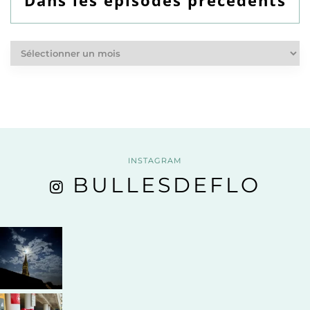
Dans
les
épisodes
précédents
INSTAGRAM
BULLESDEFLO