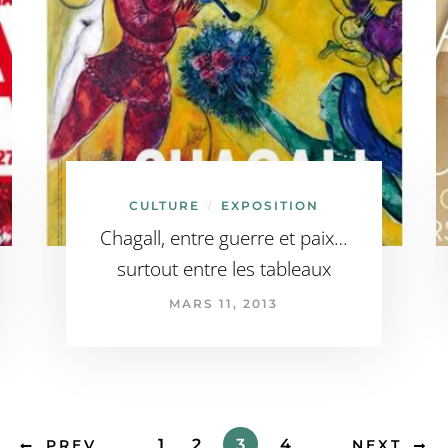
CULTURE
EXPOSITION
/
Chagall, entre guerre et paix…
surtout entre les tableaux
MARS 11, 2013
1
2
3
4
PREV
NEXT